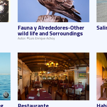
Fauna y Alrededores-Other
Sali
wild life and Sorroundings
Autor: ©Luis Enrique Achoy
ng
Restaurante
Hab