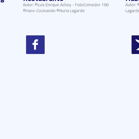
Autor: ©Luis Enrique Achoy - FotoComedor 180
Autor: 
©Haro-Cocinando ©Nuria Lagarde
Lagard