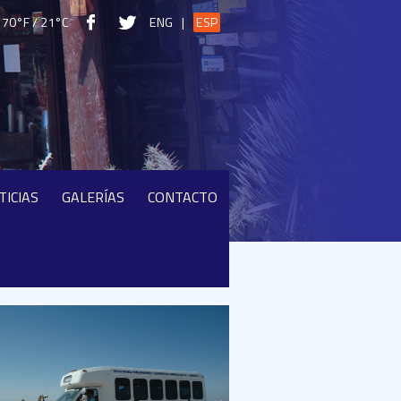
70°F / 21°C
ENG
|
ESP
TICIAS
GALERÍAS
CONTACTO