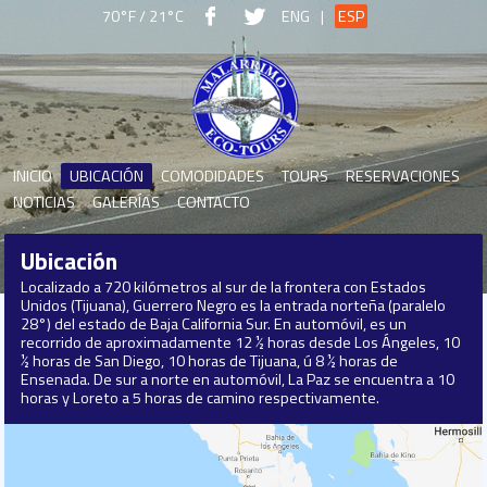
70°F / 21°C
ENG
|
ESP
INICIO
UBICACIÓN
COMODIDADES
TOURS
RESERVACIONES
NOTICIAS
GALERÍAS
CONTACTO
Ubicación
Localizado a 720 kilómetros al sur de la frontera con Estados
Unidos (Tijuana), Guerrero Negro es la entrada norteña (paralelo
28°) del estado de Baja California Sur. En automóvil, es un
recorrido de aproximadamente 12 ½ horas desde Los Ángeles, 10
½ horas de San Diego, 10 horas de Tijuana, ú 8 ½ horas de
Ensenada. De sur a norte en automóvil, La Paz se encuentra a 10
horas y Loreto a 5 horas de camino respectivamente.