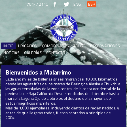
70°F / 21°C
ENG
|
ESP
INICIO
UBICACIÓN
COMODIDADES
TOURS
RESERVACIONES
NOTICIAS
GALERÍAS
CONTACTO
Bienvenidos a
Malarrimo
Cada año miles de ballenas grises migran casi 10,000 kilómetros
desde las aguas frías de los mares de Bering de Alaska y Chukchi a
las aguas templadas de la zona central de la costa occidental de la
península de Baja California. Desde mediados de diciembre hasta
marzo la Laguna Ojo de Liebre es el destino de la mayoría de
estos magníficos mamíferos.
Más de 1,800 ejemplares, incluyendo cientos de recién nacidos, y
antes de que llegaran todos, fueron contados a principios de
2004.