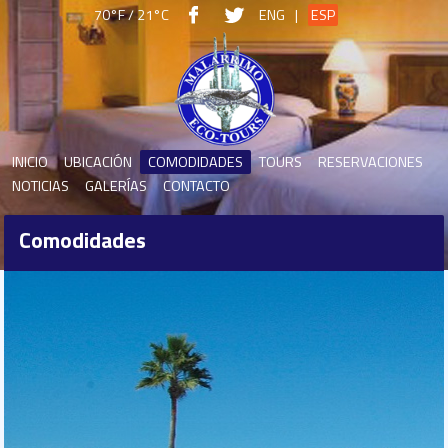
70°F / 21°C
ENG
|
ESP
INICIO
UBICACIÓN
COMODIDADES
TOURS
RESERVACIONES
NOTICIAS
GALERÍAS
CONTACTO
Comodidades