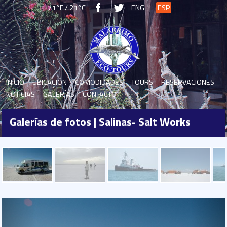
71°F / 21°C
ENG
|
ESP
INICIO
UBICACIÓN
COMODIDADES
TOURS
RESERVACIONES
NOTICIAS
GALERÍAS
CONTACTO
Galerías de fotos | Salinas- Salt Works