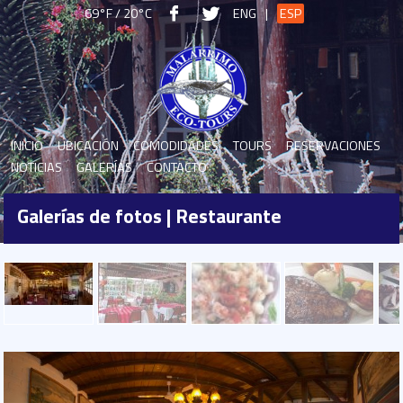
69°F / 20°C
ENG
|
ESP
INICIO
UBICACIÓN
COMODIDADES
TOURS
RESERVACIONES
NOTICIAS
GALERÍAS
CONTACTO
Galerías de fotos | Restaurante