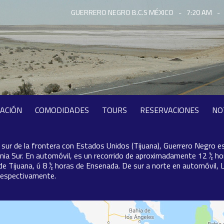
GUERRERO NEGRO B.C.S MÉXICO
-
7:20 AM
-
CACIÓN
COMODIDADES
TOURS
RESERVACIONES
NO
 sur de la frontera con Estados Unidos (Tijuana), Guerrero Negro es
rnia Sur. En automóvil, es un recorrido de aproximadamente 12 ½ h
de Tijuana, ú 8 ½ horas de Ensenada. De sur a norte en automóvil, 
respectivamente.