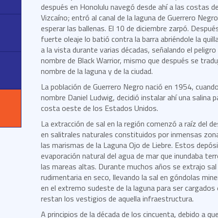
después en Honolulu navegó desde ahí a las costas de B
Vizcaíno; entró al canal de la laguna de Guerrero Neg
esperar las ballenas. El 10 de diciembre zarpó. Después 
fuerte oleaje lo batió contra la barra abriéndole la qui
a la vista durante varias décadas, señalando el peligro 
nombre de Black Warrior, mismo que después se tradu
nombre de la laguna y de la ciudad.
La población de Guerrero Negro nació en 1954, cuando
nombre Daniel Ludwig, decidió instalar ahí una salina 
costa oeste de los Estados Unidos.
La extracción de sal en la región comenzó a raíz del d
en salitrales naturales constituidos por inmensas zona
las marismas de la Laguna Ojo de Liebre. Estos depósi
evaporación natural del agua de mar que inundaba ter
las mareas altas. Durante muchos años se extrajo sa
rudimentaria en seco, llevando la sal en góndolas mi
en el extremo sudeste de la laguna para ser cargado
restan los vestigios de aquella infraestructura.
A principios de la década de los cincuenta, debido a qu