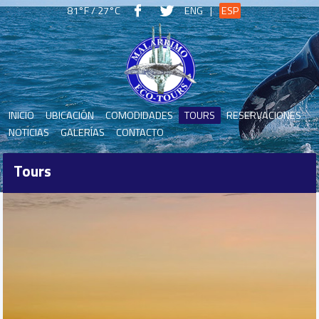
81°F / 27°C
ENG
|
ESP
INICIO
UBICACIÓN
COMODIDADES
TOURS
RESERVACIONES
NOTICIAS
GALERÍAS
CONTACTO
Tours